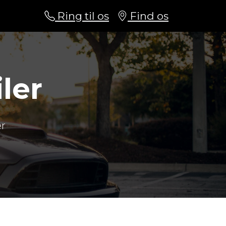
Ring til os
Find os
ler
er